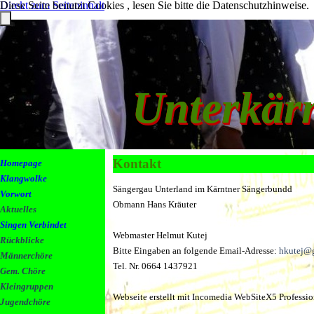
Diese Seite benutzt Cookies , lesen Sie bitte die Datenschutzhinweise.
Direkt zum Seiteninhalt
Unterkär
Kontakt
Homepage
Klangwolke
Sängergau Unterland im Kärntner Sängerbundd
Vorwort
Obmann Hans Kräuter
Aktuelles
Singen Verbindet
Webmaster Helmut Kutej
Rückblicke
Bitte Eingaben an folgende Email-Adresse:
hkutej@
Männerchöre
Tel. Nr. 0664 1437921
Gem. Chöre
Kleingruppen
Webseite erstellt mit Incomedia WebSiteX5 Professio
Jugendchöre