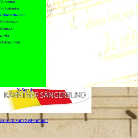
Vorstand
Vokalender
Informationen
Impressum
Kontakt
Links
Datenschutz
X-Stat.de
Zurück zum Seiteninhalt