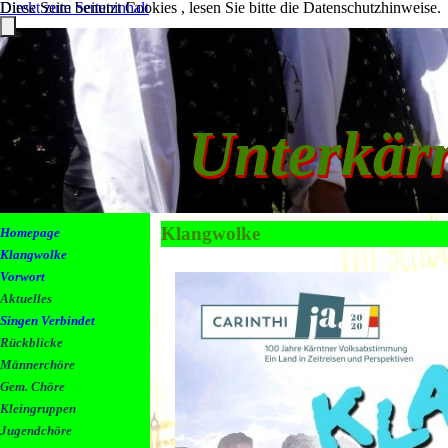
Diese Seite benutzt Cookies , lesen Sie bitte die Datenschutzhinweise.
Direkt zum Seiteninhalt
Unterkär
Klangwolke
Homepage
Klangwolke
Vorwort
Aktuelles
Singen Verbindet
Rückblicke
Männerchöre
Gem. Chöre
Kleingruppen
Jugendchöre